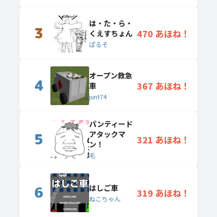
は・た・ら・
3
470 あほね！
くえすちょん
ぱるそ
オープン救急
4
367 あほね！
車
junt74
パンティード
アタックマ
5
321 あほね！
ン！
毛
はしご車
6
319 あほね！
ねこちゃん