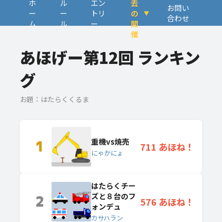
ホ
ル
エン
去
お問い
ー
ー
トリ
の
合わせ
ム
ル
ー
開
催
あほげー第12回 ランキン
グ
お題：はたらくくるま
重機vs焼売
1
711 あほね！
にゃかにょ
はたらくチー
ズと８台のフ
2
576 あほね！
ォンデュ
カサハラン