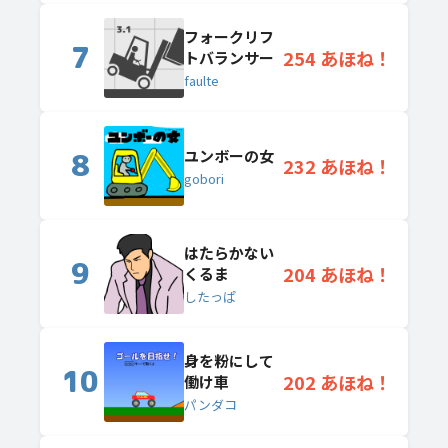
フォークリフ
7
254 あほね！
トバランサー
faulte
ユンボーの女
8
232 あほね！
gobori
はたらかない
9
204 あほね！
くるま
したっぱ
身を粉にして
10
202 あほね！
働け車
パンダコ