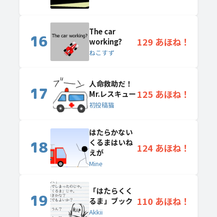
The car
16
129 あほね！
working?
ねこすず
人命救助だ！
17
125 あほね！
Mr.レスキュー
初投稿猫
はたらかない
くるまはいね
18
124 あほね！
えが
Mine
「はたらくく
19
110 あほね！
るま」ブック
Akkii