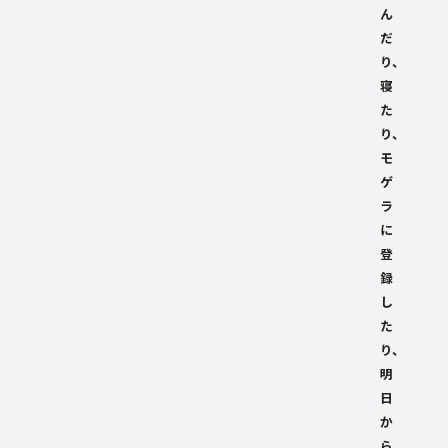
ん
だ
り、
寝
た
り、
モ
ゲ
ラ
に
登
録
し
た
り、
明
日
か
ら