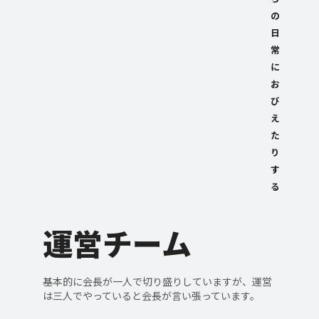
の
日
常
に
お
び
え
た
り
す
る
運営チーム
基本的に会長が一人で切り盛りしていますが、運営
は三人でやっていると会長が言い張っています。