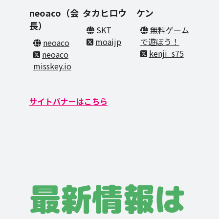
neoaco（会
タカヒロウ
ケン
長）
SKT
無料ゲーム
moaijp
で遊ぼう！
neoaco
kenji_s75
neoaco
misskey.io
サイトバナーはこちら
最新情報は