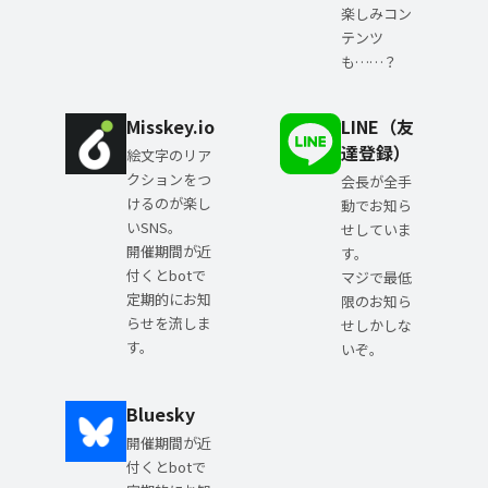
楽しみコン
テンツ
も……？
Misskey.io
LINE（友
達登録）
絵文字のリア
クションをつ
会長が全手
けるのが楽し
動でお知ら
いSNS。
せしていま
開催期間が近
す。
付くとbotで
マジで最低
定期的にお知
限のお知ら
らせを流しま
せしかしな
す。
いぞ。
Bluesky
開催期間が近
付くとbotで