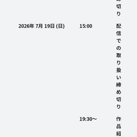
切
り
2026年 7月 19日 (日)
15:00
配
信
で
の
取
り
扱
い
締
め
切
り
19:30～
作
品
紹