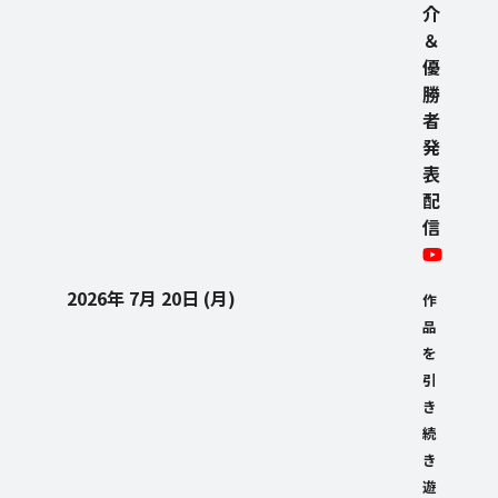
介
＆
優
勝
者
発
表
配
信
2026年 7月 20日 (月)
作
品
を
引
き
続
き
遊