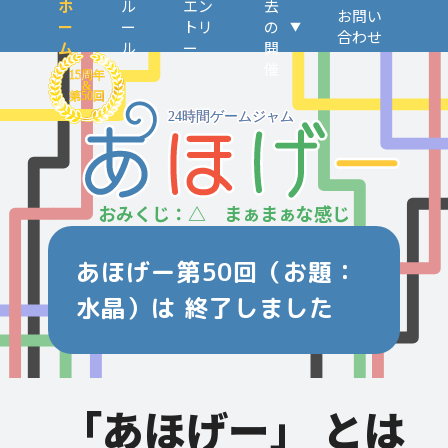
ホ
ル
エン
去
お問い
ー
ー
トリ
の
合わせ
ム
ル
ー
開
催
おみくじ：△ まぁまぁな感じ
あほげー第50回（お題：
水晶）は 終了しました
「あほげー」 とは