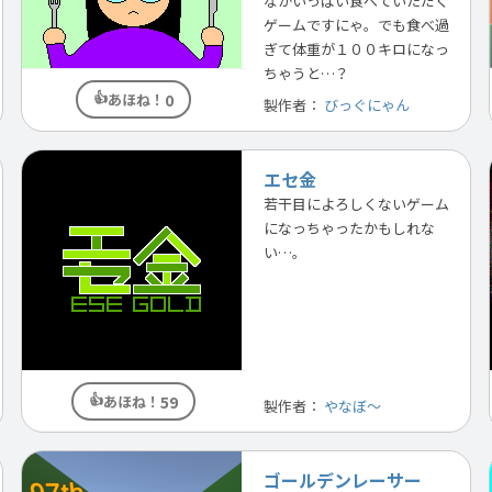
なかいっぱい食べていただく
ゲームですにゃ。でも食べ過
ぎて体重が１００キロになっ
ちゃうと…？
0
あほね！
製作者：
びっぐにゃん
エセ金
若干目によろしくないゲーム
になっちゃったかもしれな
い…。
59
あほね！
製作者：
やなぼ～
ゴールデンレーサー