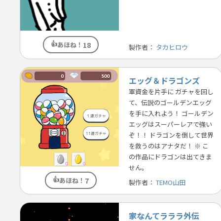
18
あほね！
製作者：
タカヒロウ
エッグ＆ドラゴンズ
軍資金を片手に ガチャを回し
て、伝説のゴールデンエッグ
を手に入れよう！ ゴールデン
エッグはスーパーレアで強い
ぞ！！ ドラゴンを倒して世界
を救うのはアナタだ！ ※ こ
の作品にドラゴンは出てきま
せん。
7
あほね！
製作者：
TEMO山田
家なんてラララ外伝