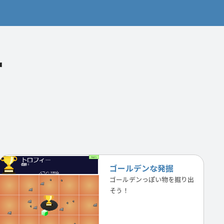
ー
ゴールデンな発掘
ゴールデンっぽい物を掘り出
そう！