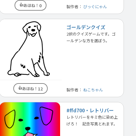
0
あほね！
製作者：
びっぐにゃん
ゴールデンクイズ
2択のクイズゲームです。ゴ
ールデンな方を選ぼう。
12
あほね！
製作者：
ねこちゃん
#ffd700・レトリバー
レトリバーをキミ色に染め上
げろ！ 記念写真とれます。