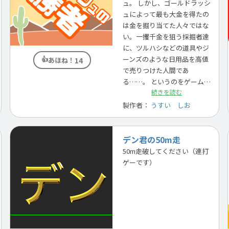
ュ。 しかし、ゴールドラッシ
ュによって最も大金を得たの
は金を掘り当てた人々ではな
い。一攫千金を狙う採掘者達
に、ツルハシなどの道具やジ
ーンズのような日用品を高値
14
あほね！
で売りつけた人間であ
る……。 というのをゲームに
続きを読む
しました。
製作者：
うすい しお
デン君の50m走
50m走破してください（連打
ゲーです）