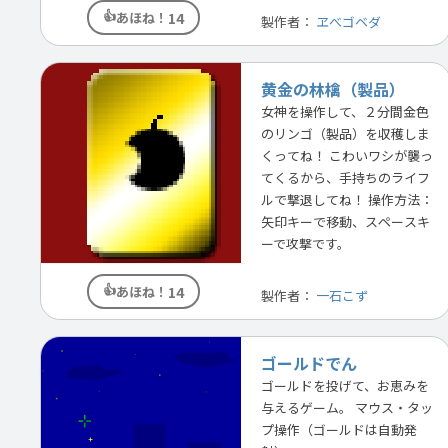
14
あほね！
製作者：
ヱべゴベダ
黄金の林檎（製品）
女神を操作して、２分間金色
のリンゴ（製品）を収穫しま
くってね！ こわいワシが襲っ
てくるから、手持ちのライフ
ルで撃退してね！ 操作方法：
矢印キーで移動、スペースキ
ーで攻撃です。
14
あほね！
製作者：
一石こず
ゴールドでん
ゴールドを投げて、お恵みを
与えるゲーム。 マウス・タッ
プ操作（ゴールドは自動発